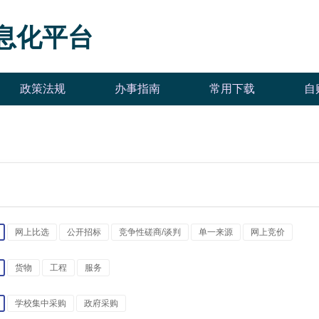
息化平台
政策法规
办事指南
常用下载
自
网上比选
公开招标
竞争性磋商/谈判
单一来源
网上竞价
货物
工程
服务
学校集中采购
政府采购